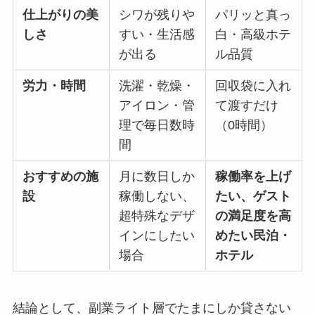
仕上がりの美
シワが残りや
パリッと真っ
しさ
すい・生活感
白・高級ホテ
が出る
ル品質
労力・時間
洗濯・乾燥・
回収袋に入れ
アイロン・管
て渡すだけ
理で毎日数時
（0時間）
間
おすすめの施
月に数日しか
稼働率を上げ
設
稼働しない、
たい、ゲスト
超特殊なデザ
の満足度を高
インにしたい
めたい民泊・
場合
ホテル
結論として、副業ライト層でたまにしか貸さない