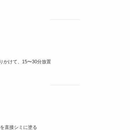
振りかけて、15〜30分放置
を直接シミに塗る