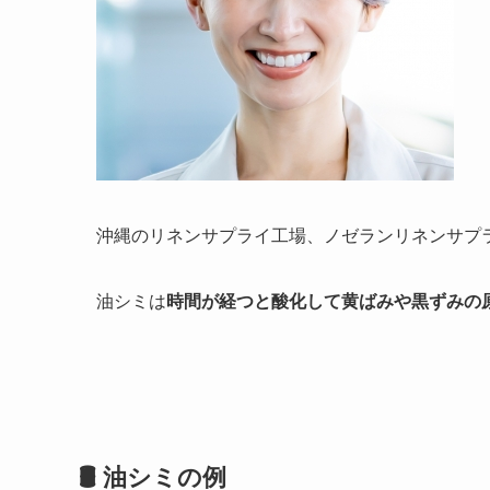
沖縄のリネンサプライ工場、ノゼランリネンサプ
油シミは
時間が経つと酸化して黄ばみや黒ずみの
🛢 油シミの例