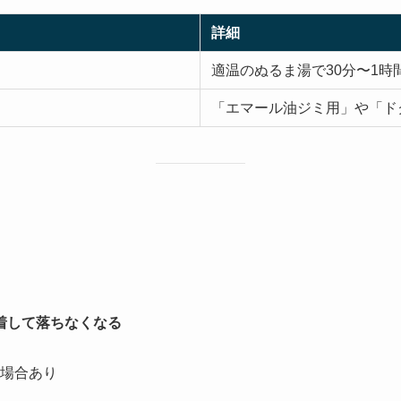
詳細
適温のぬるま湯で30分〜1時
「エマール油ジミ用」や「ド
着して落ちなくなる
場合あり