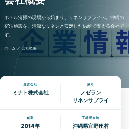
ホテル清掃の現場から始まり、リネンサプライへ。沖縄の
宿泊施設を、清潔なリネンと安定した供給で支える会社で
す。
ホーム
／ 会社概要
運営会社
屋号
ミナト株式会社
ノゼラン
リネンサプライ
創業
工場所在地
2014年
沖縄県宜野座村